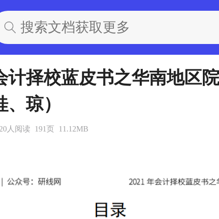
1年会计择校蓝皮书之华南地区
桂、琼）
220人阅读
191页
11.12MB