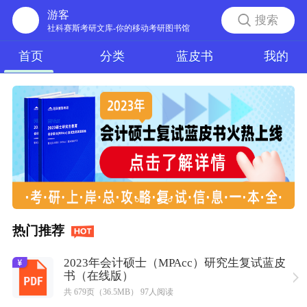
游客
搜索
社科赛斯考研文库-你的移动考研图书馆
首页
分类
蓝皮书
我的
热门推荐
2023年会计硕士（MPAcc）研究生复试蓝皮
书（在线版）
共 679页（36.5MB） 97人阅读